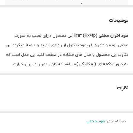
)
موتور
3 دور پرقدرت
توضیحات
رنگ
استیل
هود اخوان مخفی H213 (H64tp)
این محصول دارای نصب به صورت
مخفی بوده و همراه با ریموت کنترل از راه دور تولید و عرضه میگردد این
توان مکش
حدود 550 متر مکعب در ساعت
تفاوت این محصول با مدل های مشابه در صفحه کلید این مدل است که
میزان صدا
54 دسیبل
به صورت
دکمه ای ( مکانیکی )
میباشد که طول عمر را در برابر حرارت
بالاتر میبرد و کارکرد با آم را بسیار اسانتر مینماید. بدنه این هود از استیل
نوع لامپ
دارای 2 عدد لامپ کم مصرف LED – SMD در
پایین دستگاه
ضدزنگ ساخته شده است که نه تنها مقاوم در برابر رطوبت و حرارت
نظرات
است، بلکه تمیز کردن آن نیز به‌راحتی امکان‌پذیر است. استیل یک ماده
نوع فیلتر
آلمینیومی
مقاوم است که طول عمر زیادی دارد و به راحتی دچار زنگ‌زدگی نمی‌شود
نوع نصب
مخفی
دسته‌بندی
:
هود مخفی