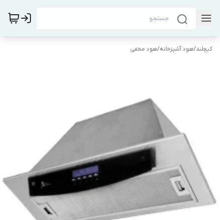
کیچلند
/
هود آشپزخانه
/
هود مخفی