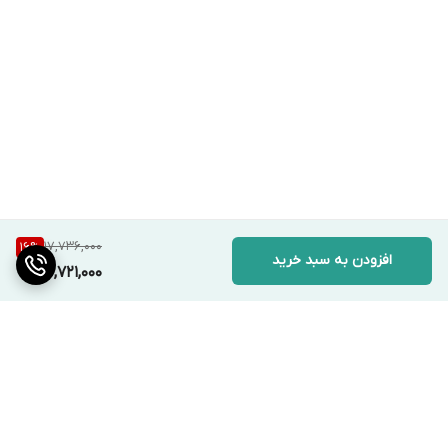
17,736,000
16
%
افزودن به سبد خرید
14,721,000
برگشت به بالا