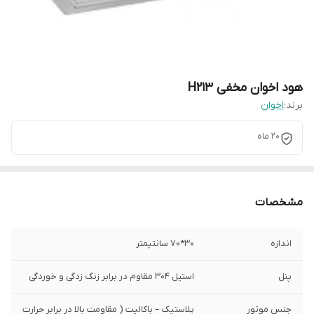
هود اخوان مخفی H213
برند:
اخوان
20 ماه
مشخصات
اندازه
30*70 سانتیمتر
پنل
استیل 304 مقاوم در برابر زنگ زدگی و خوردگی
جنس موتور
پلاستیک – باکالیت ( مقاومت بالا در برابر حرارت