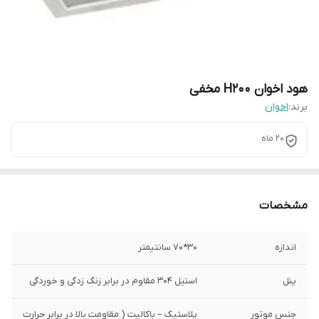
هود اخوان H200 مخفی
برند:
اخوان
20 ماه
مشخصات
اندازه
30*70 سانتیمتر
پنل
استیل 304 مقاوم در برابر زنگ زدگی و خوردگی
جنس موتور
پلاستیک – باکالیت ( مقاومت بالا در برابر حرارت