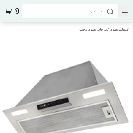
کیچلند
/
هود آشپزخانه
/
هود مخفی