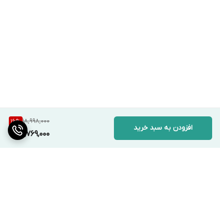
18,998,000
16
%
افزودن به سبد خرید
15,769,000
برگشت به بالا