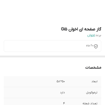
گاز صفحه ای اخوان G15
برند:
اخوان
20 ماه
مشخصات
ابعاد
50*58
ترموکوبل
دارد
تعداد شعله
4