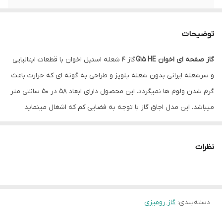
جنس صفحه
استیل
توضیحات
منبع انرژی
گاز شهری
گاز صفحه ای اخوان G15 HE
گاز 4 شعله استیل اخوان با قطعات ایتالیایی
و سرشعله ایرانی بدون شعله پلوپز و طراحی به گونه ای که حرارت باعث
گرم شدن ولوم ها نمیگردد. این محصول دارای ابعاد 58 در 50 سانتی متر
میباشد. این مدل اجاق گاز با توجه به فضایی کم که اشغال مینماید
مناسب برای آشپزخانه های کوچک و یا فضای کار میباشد. طراحی مدرن و
جذاب این گاز به آشپزخانه جلوه‌ای شیک و مدرن می‌بخشد و می‌تواند
نظرات
نقطه کانونی فضا باشد.
دسته‌بندی
:
گاز رومیزی