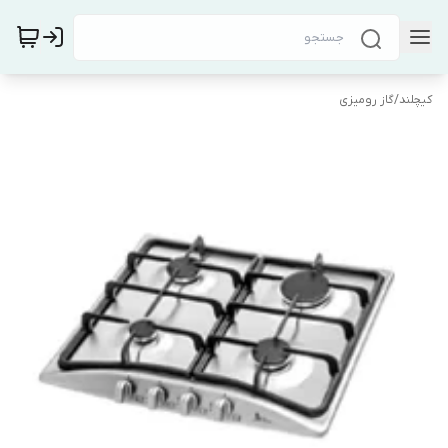
کیچلند
/
گاز رومیزی