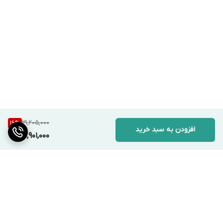
31,205,000
16
%
افزودن به سبد خرید
25,901,000
برگشت به بالا