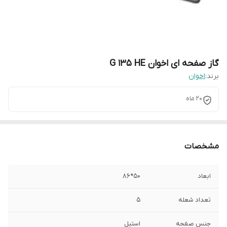
گاز صفحه ای اخوان G 135 HE
برند:
اخوان
20 ماه
مشخصات
ابعاد
50*86
تعداد شعله
5
جنس صفحه
استیل