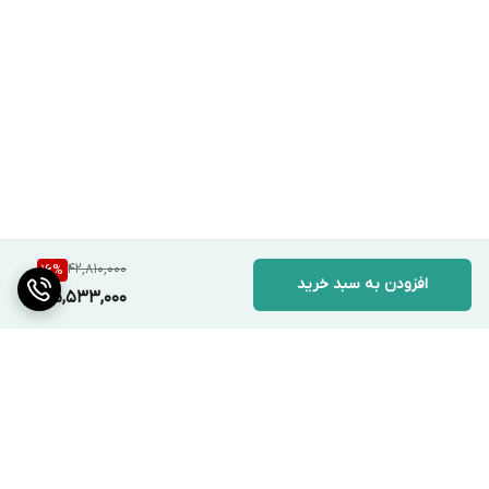
42,810,000
16
%
افزودن به سبد خرید
35,533,000
برگشت به بالا