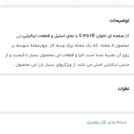
ترموکوبل
دارد
توضیحات
شعله پلوپز
وسط
گاز
صفحه ای اخوان G 135 HE با نمای استیل و قطعات ایتالیایی
این
منبع انرژی
گاز شهری
محصول 5 شعله ، که یک شعله بزرگ وسط گاز، چهارشعله متوسط بر
روی آن تعبیه شده است. اجزا و قطعات این محصول بسیار با کیفیت و از
جنس ایتالیایی اصلی می باشد. از ویژگیهای بسیار بارز این محصول ،
مصرف انرژی A و راند مان احتراق بالای آن است که باعث کاهش
چشمگیر و قابل توجه هزینه های مصرف انرژی شما میگردد. جنس
نظرات
استیل این محصول ضد زنگ ، ضد حرارت ، قابل شستشو و بسیار مقاوم
در برابر حرارت و ضربه می باشد.
دسته‌بندی
:
گاز رومیزی