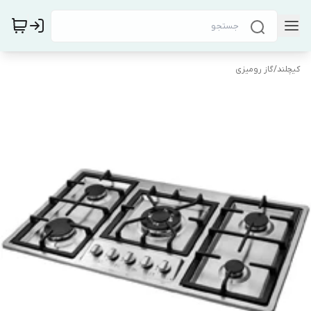
کیچلند
/
گاز رومیزی