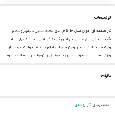
ترموکوبل
دارد
توضیحات
شعله پلوپز
وسط
گاز صفحه ای اخوان مدل Gi 13
گاز پنج شعله استیل با پلوپز وسط و
منبع انرژی
گاز شهری
قطعات ایرانی نوع طراحی این اجاق گاز به گونه ای است که حرارت به
ولوم ها نخواهد رسید و ولوم های این اجاق گاز گرم نخواهند گردید. از
ویژگی های این محصول میتوان به
جرقه زن ، ترموکوبل
سریع اشاره نمود.
یکی از مهم‌ترین ویژگی‌های
گازهای استیل
، مقاومت بالای آن‌ها در
برابر
رطوبت، ضربه و حرارت
است. استیل ضد زنگ به کار رفته در این گازها
نظرات
به گونه‌ای طراحی شده که در برابر تغییرات دما و همچنین تماس مداوم
با مواد غذایی و آب، دچار خوردگی یا زنگ‌زدگی نمی‌شود
دسته‌بندی
:
گاز رومیزی