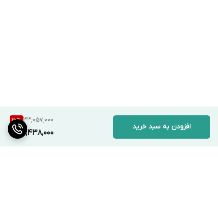
33,057,000
16
%
افزودن به سبد خرید
27,438,000
برگشت به بالا