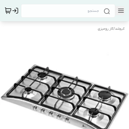
کیچلند
/
گاز رومیزی