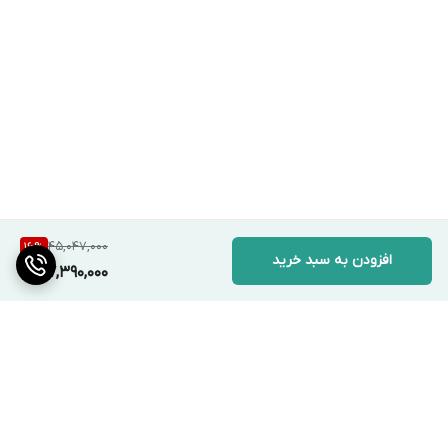
45,047,000
16
%
افزودن به سبد خرید
37,390,000
برگشت به بالا