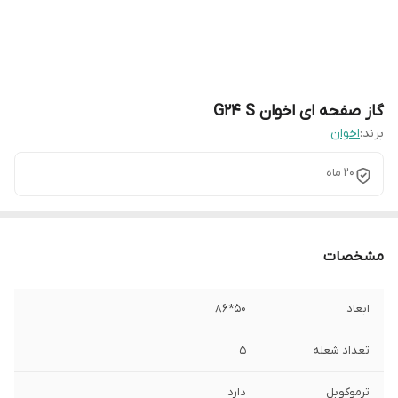
گاز صفحه ای اخوان G24 S
برند:
اخوان
20 ماه
مشخصات
ابعاد
50*86
تعداد شعله
5
ترموکوبل
دارد