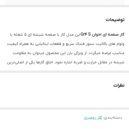
جنس صفحه
شیشه
توضیحات
رنگ
مشکی
گاز صفحه ای اخوان G24 S
این مدل گاز با صفحه شیشه ای ۵ شعله با
شعله پلوپز
راست
ولوم های باکالیت نسوز فندک سریع و قطعات ایتالیایی به همراه کیفیت
شیشه سکوریت
ایتالیایی
مناسب عرضه میگردد. از ویژگی بارز این محصول میتوان به مقاومت
شیشه در مقابل حرارت و ضربه اشاره نمود. اجاق گازها یکی از اصلی‌ترین
منبع انرژی
گازشهری
وسایل در هر آشپزخانه‌ای هستند و انتخاب مناسب آن می‌تواند تأثیر
زیادی بر کیفیت پخت و پز و همچنین زیبایی فضای آشپزخانه داشته
نظرات
باشد. گاز صفحه ای اخوان G24 S یکی از محصولات معتبر و محبوب در
بازار ایران است که با طراحی مدرن و کارایی بالا توجه بسیاری از
مصرف‌کنندگان را جلب کرده است
دسته‌بندی
:
گاز رومیزی