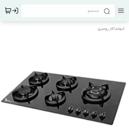
کیچلند
/
گاز رومیزی