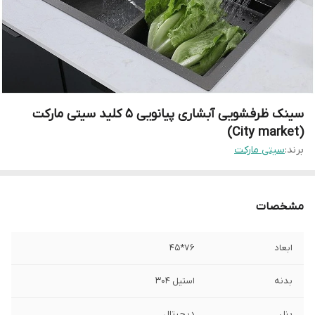
سینک ظرفشویی آبشاری پیانویی 5 کلید سیتی مارکت
(City market)
برند:
سیتی مارکت
مشخصات
ابعاد
76*45
بدنه
استیل 304
پنل
دیجیتال