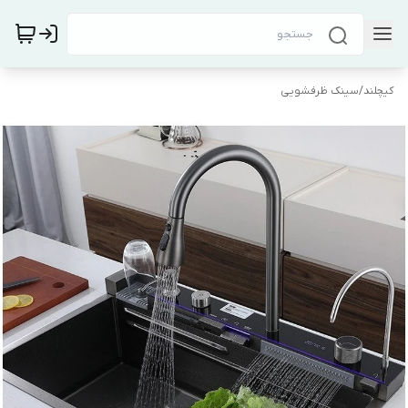
کیچلند
/
سینک ظرفشویی