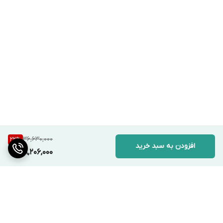
36,630,000
22
%
افزودن به سبد خرید
28,206,000