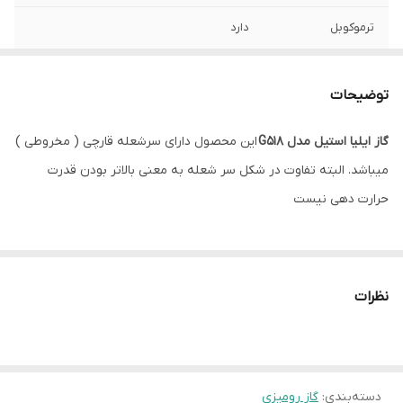
ترموکوبل
دارد
تعداد شعله
5 شعله
توضیحات
رنگ
مشکی
گاز ایلیا استیل مدل G518
این محصول دارای سرشعله قارچی ( مخروطی )
سر شعله
ساخت ایران
میباشد. البته تفاوت در شکل سر شعله به معنی بالاتر بودن قدرت
شعله پلوپز
دارد
حرارت دهی نیست
شیشه سکوریت
دارد
فندک اتوماتیک
دارد
نظرات
منبع انرژی
گازی
نوع نصب
توکار
دسته‌بندی
:
گاز رومیزی