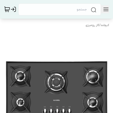
کیچلند
/
گاز رومیزی