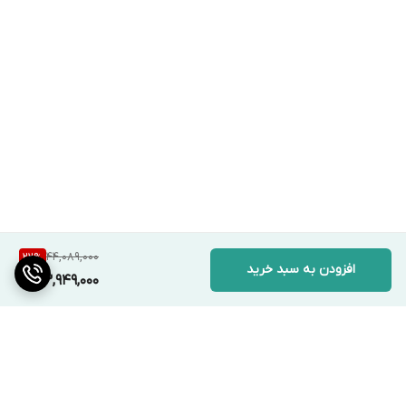
44,089,000
22
%
افزودن به سبد خرید
33,949,000