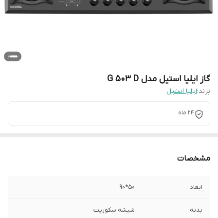
گاز ایلیا استیل مدل G 503 D
برند:
ایلیا استیل
24 ماه
مشخصات
ابعاد
50*90
بدنه
شیشه سکوریت