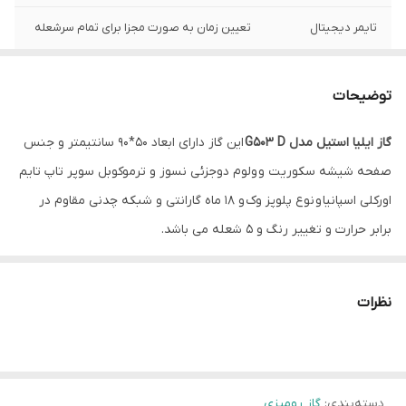
تایمر دیجیتال
تعیین زمان به صورت مجزا برای تمام سرشعله
رنگ
مشکی
توضیحات
ترموکوبل
دارد
گاز ایلیا استیل مدل G503 D
این گاز دارای ابعاد 50*90 سانتیمتر و جنس
تعداد شعله
5 شعله
صفحه شیشه سکوریت و ولوم دوجزئی نسوز و ترموکوبل سوپر تاپ تایم
شعله پلوپز
دارد
اورکلی اسپانیا و نوع پلوپز وک و 18 ماه گارانتی و شبکه چدنی مقاوم در
برابر حرارت و تغییر رنگ و 5 شعله می باشد.
شیشه سکوریت
دارد
فندک اتوماتیک
دارد
نظرات
نوع نصب
توکار
منبع انرژی
گازی
دسته‌بندی
:
گاز رومیزی