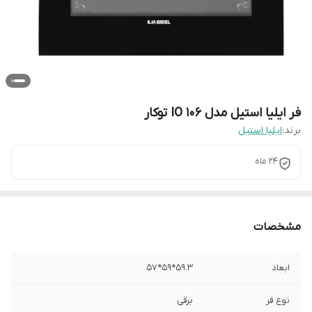
فر ایلیا استیل مدل IO 106 توکار
برند:
ایلیا استیل
24 ماه
مشخصات
ابعاد
59.3*59*57
نوع فر
برقی