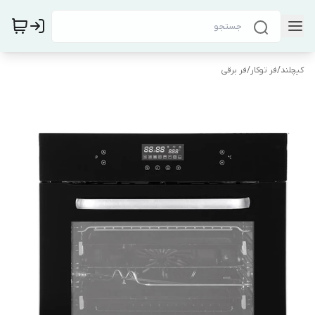
کیچلند
/
فر توکار
/
فر برقی