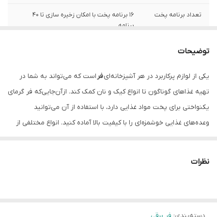
تعداد برنامه پخت
16 برنامه پخت با امکان زخیره سازی تا 40
برنامه
حجم گنجایش
65 لیتر
توضیحات
دستگاه
یکی از لوازم پرکاربرد در هر آشپزخانه‌ای
فر
است که می‌تواند به شما در
ریل تلسکوپی +
دارد
تهیه غذاهای گوناگون تا انواع کیک و نان کمک کند. ازآن‌جایی‌که فر گرمای
شلف
یکنواختی برای پخت مواد غذایی دارد، با استفاده از آن می‌توانید
درب
شیشه سه جداره
وعده‌های غذایی خوشمزه‌ای را با کیفیت بالا آماده کنید. انواع مختلفی از
سیستم خود تمیز
دارد
فرهای برقی و برقی-گازی وجود دارند که متناسب با نیاز و سلیقه خود
شونده
می‌توانید انتخاب مناسبی داشته باشید. فر ایلیااستیل محصولی مدرن و
نظرات
بادوام است که با امکانات و قابلیت‌های خود نظیر
دیواره لعابی
فن خنک کننده
دارد
آسان‌تمیزشونده
و یا
تنظیم دقیق دما و زمان پخت
، آشپزی را برای شما
صفحه کنترل
لمسی
لذت‌بخش‌تر می‌کند.
دسته‌بندی
:
فر برقی
فن کانوکشن
دارد