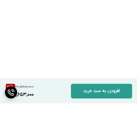
60,588,000
22
%
افزودن به سبد خرید
46,653,000