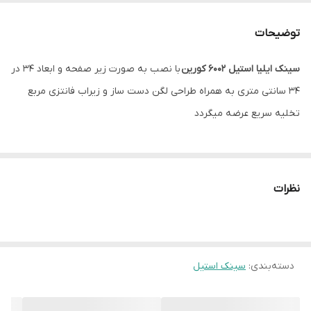
عمق لگن
22 سانتی متر
توضیحات
نوع نصب
زیر کار
سینک ایلیا استیل 6002 کورین
با نصب به صورت زیر صفحه و ابعاد 34 در
زاویه لگن
R0
34 سانتی متری به همراه طراحی لگن دست ساز و زیراب فانتزی مربع
نوع طراحی لگن
دست ساز
تخلیه سریع عرضه میگردد
نظرات
دسته‌بندی
:
سینک استیل