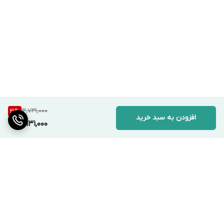
12,731,000
21
%
افزودن به سبد خرید
9,931,000
برگشت به بالا