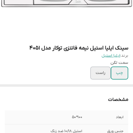
سینک ایلیا استیل نیمه فانتزی توکار مدل 4051
برند:
ایلیا استیل
سمت لگن
چپ
راست
مشخصات
ابعاد
100*50
جنس ورق
استیل 10/18 ضد زنگ