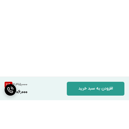
12,315,000
21
%
افزودن به سبد خرید
9,606,000