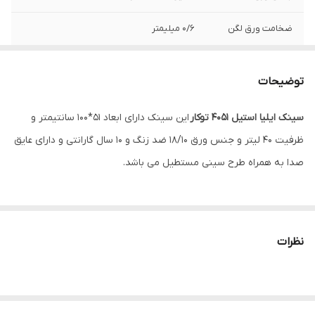
ضخامت ورق لگن
0/6 میلیمتر
عمق لگن
15 سانتیمتر
توضیحات
نوع نصب
توکار
سینک ایلیا استیل 4051 توکار
این سینک دارای ابعاد 51*100 سانتیمتر و
ظرفیت 40 لیتر و جنس ورق 18/10 ضد زنگ و 10 سال گارانتی و دارای عایق
صدا به همراه طرح سینی مستطیل می باشد.
نظرات