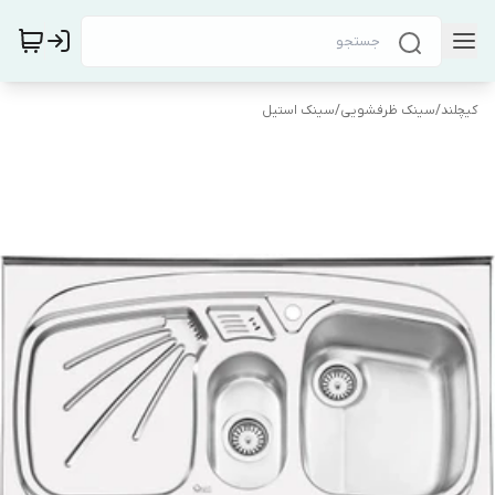
کیچلند
/
سینک ظرفشویی
/
سینک استیل