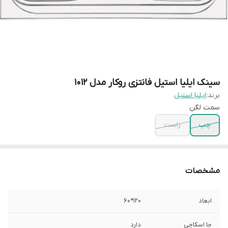
سینک ایلیا استیل فانتزی روکار مدل 1012
برند:
ایلیا استیل
سمت لگن
چپ
راست
مشخصات
ابعاد
120*60
جا اسکاچی
دارد