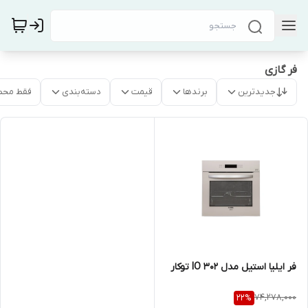
فر گازی
جدیدترین
برندها
قیمت
دسته‌بندی
فقط محص
فر ایلیا استیل مدل IO 302 توکار
74,278,000
22
%