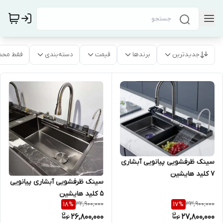
جدیدترین
برندها
قیمت
دسته‌بندی
فقط محص
سینک ظرفشویی پیانویی آبشاری
7 کلید هایشین
سینک ظرفشویی آبشاری پیانویی
5 کلید هایشین
32,900,000
33,900,000
18
%
17
%
26,800,000
27,800,000