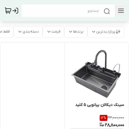
پربازدیدترین
برندها
قیمت
دسته‌بندی
فقط م
سینک دیکالان پیانویی 5 کلید
33,000,000
12
%
28,800,000