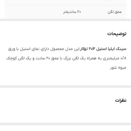
عمق لگن
20 سانتیمتر
نوع نصب
توکار
توضیحات
ضخامت ورق لگن
0/8 میلیمتر
سینک ایلیا استیل 2012 توکار
این مدل محصول دارای نمای استیل با ورق
0/8 میلیمتری به همراه یک لگن بزرگ با عمق 20 سانت و یک لگن کوچک
میوه شور
نظرات