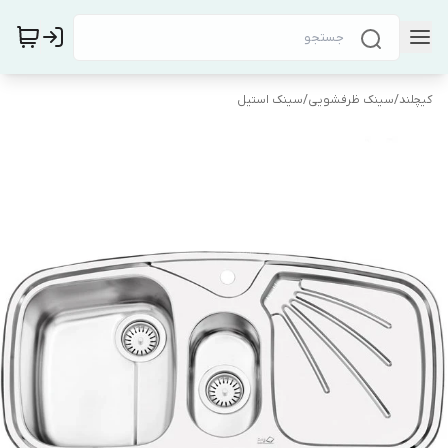
کیچلند
/
سینک ظرفشویی
/
سینک استیل