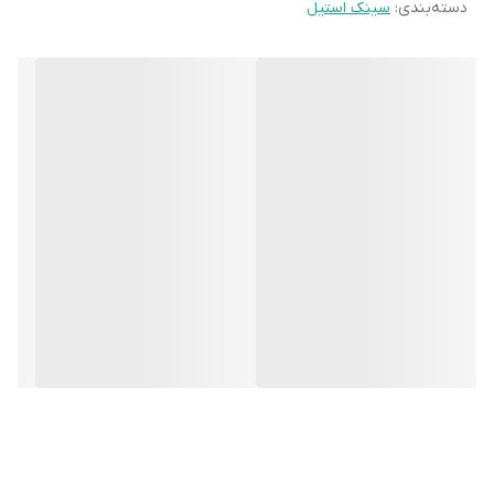
دسته‌بندی
:
سینک استیل
بهتر سینک اشاره نمود. در پایان باید گفت ایلیا استیل تمامی محصولات
خود را با 10 سال گارانتی همراه با خدمات پس از فروش در اختیار
مشتریان قرار می دهد.