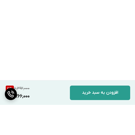
7,392,000
21
%
افزودن به سبد خرید
5,766,000