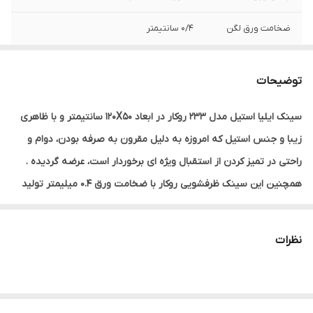
ضخامت ورق لگن
0/4 سانتیمتر
عمق لگن
13 سانتیمتر
توضیحات
سیفون
ندارد
سینک ایلیا استیل مدل 233 روکار در ابعاد 120X50 سانتیمتر و با ظاهری
نوع نصب
روکار
زیبا و جنس استیل که امروزه به دلیل مقرون به صرفه بودن، دوام و
راحتی در تمیز کردن از استقبال ویژه ای برخوردار است، عرضه گردیده .
همچنین این سینک ظرفشویی روکار با ضخامت ورق 0.4 میلیمتر تولید
شده که جزء سینک های با کیفیت محسوب می شود که نسبت به فشار
و فرورفتگی مقاوم تر است . ایلیا استیل برای استحکام بیشتر سینک های
نظرات
خود، از بست های ایتالیایی استفاده کرده تا هر چه بیشتر بتواند رضایت
بازار و مصرف کنندگان را به خود جلب نماید. از ویژگیهای قابل توجه
سینک ایلیا استیل مدل 233 روکار میتوان به نوار pu به منظور آب بندی