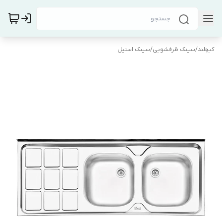
کیچلند
/
سینک ظرفشویی
/
سینک استیل